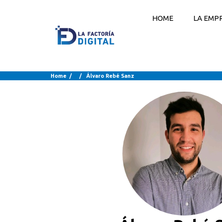
HOME
LA EMP
Home
/ / Álvaro Rebé Sanz