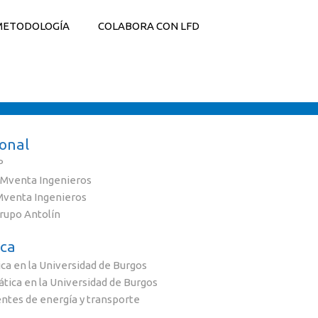
METODOLOGÍA
COLABORA CON LFD
ional
P
 iMventa Ingenieros
iMventa Ingenieros
Grupo Antolín
ca
ca en la Universidad de Burgos
tica en la Universidad de Burgos
entes de energía y transporte