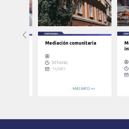
uimiento y
Mediación comunitaria
M
e sistemas
in
50 horas
obles
11/2021
 INFO >>
MÁS INFO >>